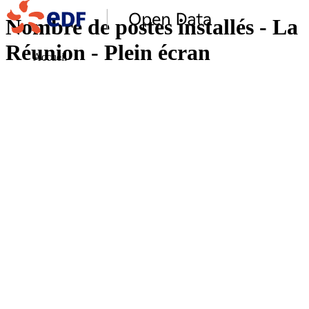
Nombre de postes installés - La
Réunion - Plein écran
Accueil